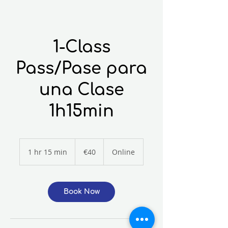
1-Class
Pass/Pase para
una Clase
1h15min
40
euros
1 hr 15 min
1
€40
Online
h
1
5
m
Book Now
i
n