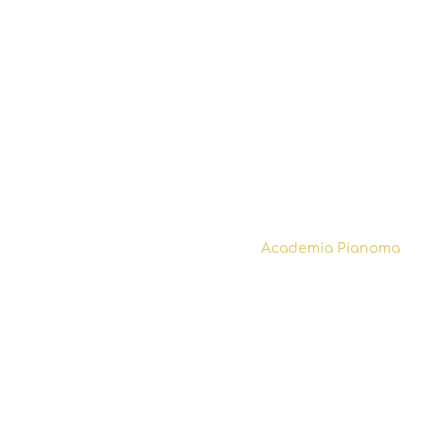
CURSOS
Todos os cursos
A túa primeira clase
Pase de 1ª clase
Subscrición
Academia Pianoma