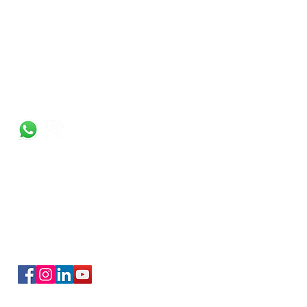
CONTACTO
info@pianomamusicschool.com