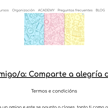
ursos
Organización
ACADEMY
Preguntas frecuentes
BLOG
migo/a: Comparte a alegría 
Termos e condicións
un amigo e este se apunta a clases, tanto ti como o