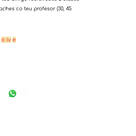
hes co teu profesor (30, 45
o iv
e
CONTACTO