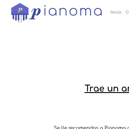
Inicio
C
Trae un a
Se lle recomendas a Pianoma a 