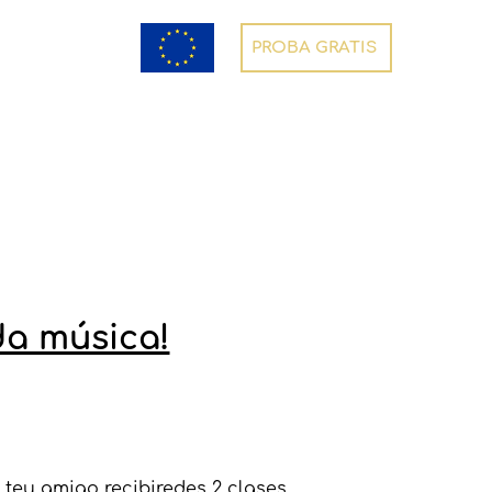
PROBA GRATIS
da música!
 teu amigo recibiredes 2 clases