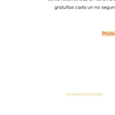
gratuítas cada un no segun
Promo
CURSOS
Todos os cursos
A túa primeira clase
Pase de 1ª clase
Subscrición
Academia Pianoma