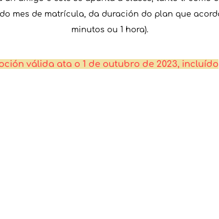
do mes de matrícula, da duración do plan que acordac
minutos ou 1 hora).
ción válida ata o 1 de outubro de 2023, incluído
ORGANIZACIÓN
Preguntas
frecuentes
Política escolar
A nosa filosofía
O noso equipo
Tratamento de datos
Música para todos
Eventos
Política de privacidade
Traballa con nós
Política de cookies